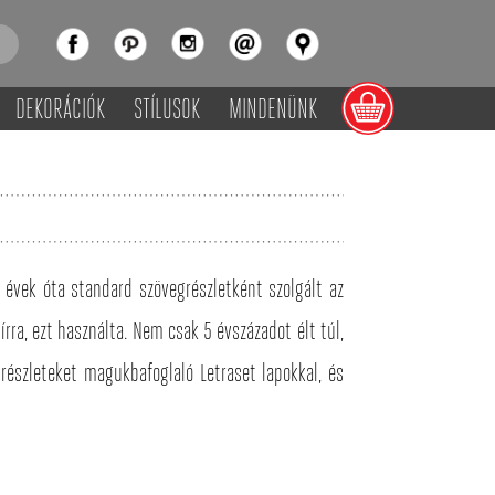
DEKORÁCIÓK
STÍLUSOK
MINDENÜNK
évek óta standard szövegrészletként szolgált az
ra, ezt használta. Nem csak 5 évszázadot élt túl,
részleteket magukbafoglaló Letraset lapokkal, és