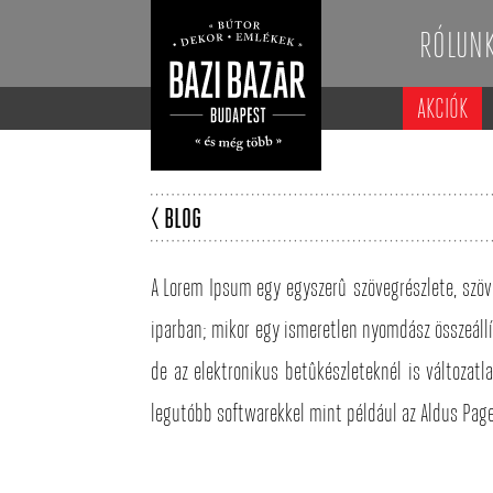
RÓLUN
AKCIÓK
< BLOG
A Lorem Ipsum egy egyszerû szövegrészlete, szö
iparban; mikor egy ismeretlen nyomdász összeállí
de az elektronikus betûkészleteknél is változat
legutóbb softwarekkel mint például az Aldus Pag