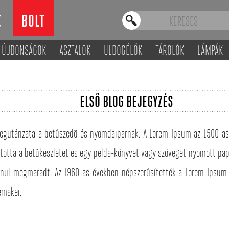
K
BOLT
ÚJDONSÁGOK
ASZTALOK
ÜLDÖGÉLŐK
TÁROLÓK
LÁMPÁK
ELSŐ BLOG BEJEGYZÉS
vegutánzata a betûszedõ és nyomdaiparnak. A Lorem Ipsum az 1500-as 
totta a betûkészletét és egy példa-könyvet vagy szöveget nyomott papír
lanul megmaradt. Az 1960-as években népszerûsítették a Lorem Ipsum 
emaker.